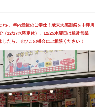
たね-。年内最後のご奉仕！歳末大感謝祭を中津川
まで（12/17水曜定休）、12/25水曜日は通常営業
ましたら、ぜひこの機会にご相談ください！