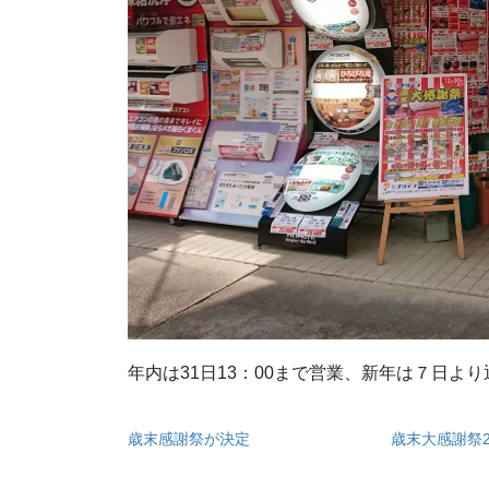
年内は31日13：00まで営業、新年は７日よ
歳末感謝祭が決定
歳末大感謝祭2