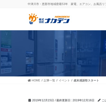
コ
ナ
中津川市・恵那市地域密着53年 家電、エアコン、お風呂リ
ン
ビ
テ
ゲ
ン
ー
ツ
シ
に
ョ
移
ン
動
に
移
動
HOME
記事一覧
イベント
歳末感謝祭スタート
2019年12月15日
/ 最終更新日 :
2019年12月16日
こ