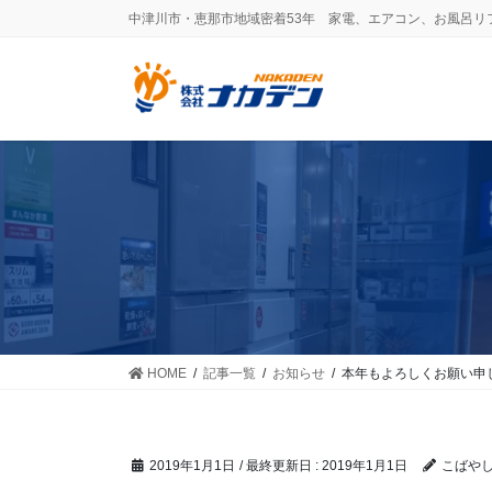
コ
ナ
中津川市・恵那市地域密着53年 家電、エアコン、お風呂リ
ン
ビ
テ
ゲ
ン
ー
ツ
シ
に
ョ
移
ン
動
に
移
動
HOME
記事一覧
お知らせ
本年もよろしくお願い申
2019年1月1日
/ 最終更新日 :
2019年1月1日
こばや