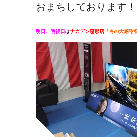
おまちしております！
明日、明後日
は
ナカデン恵那店
「冬の大感謝