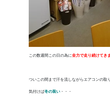
この数週間この日の為に
全力で走り続けてき
ついこの間まで汗を流しながらエアコンの取
気付けば
冬の装い
・・・