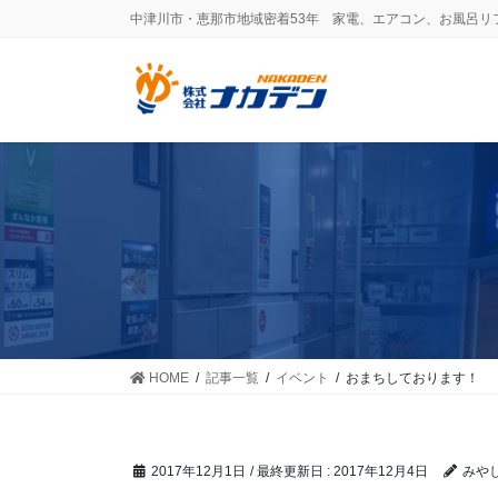
コ
ナ
中津川市・恵那市地域密着53年 家電、エアコン、お風呂リ
ン
ビ
テ
ゲ
ン
ー
ツ
シ
に
ョ
移
ン
動
に
移
動
HOME
記事一覧
イベント
おまちしております！
2017年12月1日
/ 最終更新日 :
2017年12月4日
みや