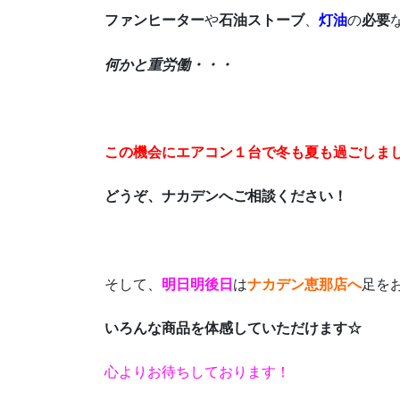
ファンヒーター
や
石油ストーブ
、
灯油
の
必要
何かと重労働・・・
この機会にエアコン１台で冬も夏も過ごしま
どうぞ、ナカデンへご相談ください！
そして、
明日明後日
は
ナカデン恵那店へ
足を
いろんな商品を体感していただけます☆
心よりお待ちしております！