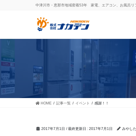
コ
ナ
中津川市・恵那市地域密着53年 家電、エアコン、お風呂リ
ン
ビ
テ
ゲ
ン
ー
ツ
シ
に
ョ
移
ン
動
に
移
動
HOME
記事一覧
イベント
感謝！！
2017年7月1日
/ 最終更新日 :
2017年7月1日
みやし