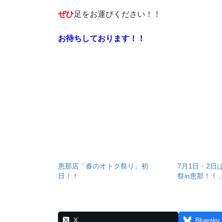
ぜひ
足をお運びください！！
お待ちしております！！
恵那店「春のオトク祭り」初
7月1日・2
日！！
祭in恵那！！
X
Bluesky