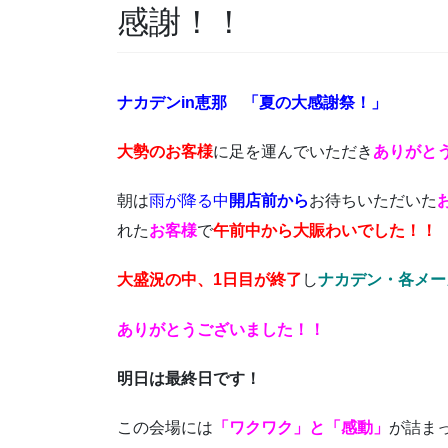
感謝！！
ナカデンin恵那 「夏の大感謝祭！」
大勢のお客様
に足を運んでいただき
ありがと
朝は
雨が降る中
開店前から
お待ちいただいた
れた
お客様
で
午前中から大賑わいでした！！
大盛況の中、1日目が終了
し
ナカデン・各メー
ありがとうございました！！
明日は最終日です！
この会場には
「ワクワク」と「感動」
が詰ま