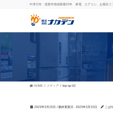
コ
ナ
中津川市・恵那市地域密着53年 家電、エアコン、お風呂リ
ン
ビ
テ
ゲ
ン
ー
ツ
シ
に
ョ
移
ン
動
に
移
動
HOME
メディア
top-sp-02
2023年3月15日
/ 最終更新日 :
2023年3月15日
こば