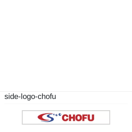
コ
ナ
ン
ビ
テ
ゲ
ン
ー
ツ
シ
に
ョ
メディア
移
ン
動
に
移
動
HOME
メディア
side-logo-chofu
2023年1月20日
/ 最終更新日 :
2023年1月20日
こばやし
side-logo-chofu